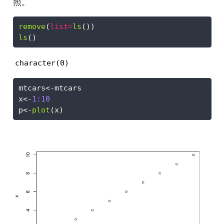
照。
remove
(
list=
ls
())
ls
()
character(0)
mtcars
<-
mtcars
x
<-
1
:
10
p
<-
plot
(x)