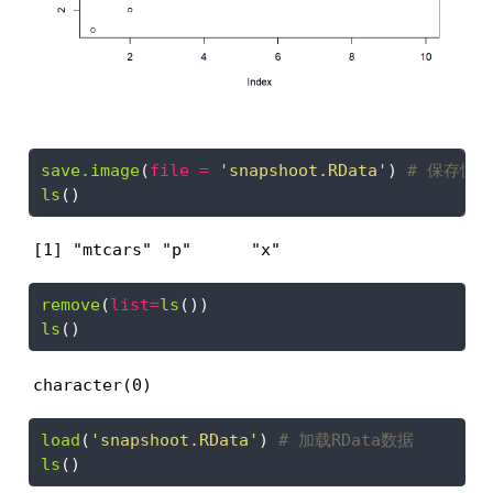
save.image
(
file =
'snapshoot.RData'
) 
# 保存快照
ls
()
[1] "mtcars" "p"      "x"     
remove
(
list=
ls
())
ls
()
character(0)
load
(
'snapshoot.RData'
) 
# 加载RData数据
ls
()