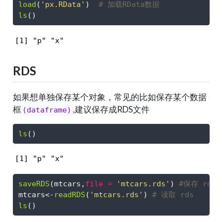
load
(
'px.RData'
)  
# 加载RData数据
ls
()
[1] "p" "x"
RDS
如果想单独保存某个对象，常见的比如保存某个数据
框
,建议保存成RDS文件
(dataframe)
ls
()
[1] "p" "x"
saveRDS
(mtcars,
file =
'mtcars.rds'
) 
#保存 rds
mtcars
<-
readRDS
(
'mtcars.rds'
) 
# 读取 rds
ls
()