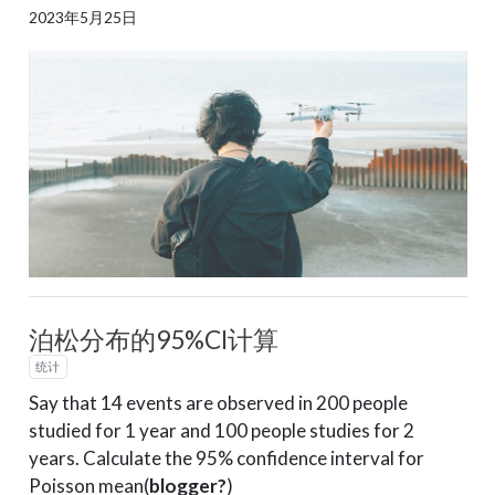
2023年5月25日
泊松分布的95%CI计算
统计
Say that 14 events are observed in 200 people
studied for 1 year and 100 people studies for 2
years. Calculate the 95% confidence interval for
Poisson mean
(
blogger?
)